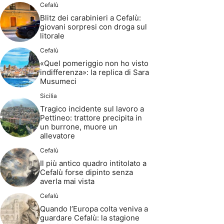
Cefalù
Blitz dei carabinieri a Cefalù:
giovani sorpresi con droga sul
litorale
Cefalù
«Quel pomeriggio non ho visto
indifferenza»: la replica di Sara
Musumeci
Sicilia
Tragico incidente sul lavoro a
Pettineo: trattore precipita in
un burrone, muore un
allevatore
Cefalù
Il più antico quadro intitolato a
Cefalù forse dipinto senza
averla mai vista
Cefalù
Quando l’Europa colta veniva a
guardare Cefalù: la stagione