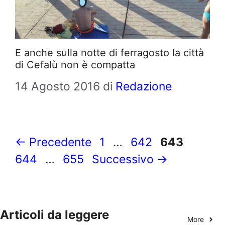
E anche sulla notte di ferragosto la città
di Cefalù non è compatta
14 Agosto 2016
di
Redazione
Pagina
Pagina
Pagina
Pagina
←
Precedente
1
…
642
643
Pagina
644
…
655
Successivo
→
Articoli da leggere
More