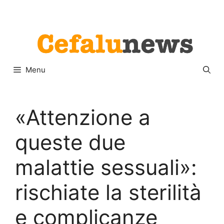
Vai
Menu
al
contenuto
Menu
«Attenzione a
queste due
malattie sessuali»:
rischiate la sterilità
e complicanze