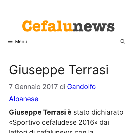
Vai
Menu
al
contenuto
Menu
Giuseppe Terrasi
7 Gennaio 2017
di
Gandolfo
Albanese
Giuseppe Terrasi è
stato dichiarato
«Sportivo cefaludese 2016» dai
lettori di cefalunews con la