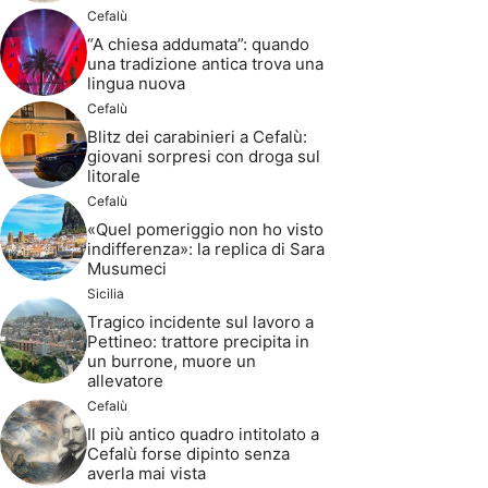
Cefalù
“A chiesa addumata”: quando
una tradizione antica trova una
lingua nuova
Cefalù
Blitz dei carabinieri a Cefalù:
giovani sorpresi con droga sul
litorale
Cefalù
«Quel pomeriggio non ho visto
indifferenza»: la replica di Sara
Musumeci
Sicilia
Tragico incidente sul lavoro a
Pettineo: trattore precipita in
un burrone, muore un
allevatore
Cefalù
Il più antico quadro intitolato a
Cefalù forse dipinto senza
averla mai vista