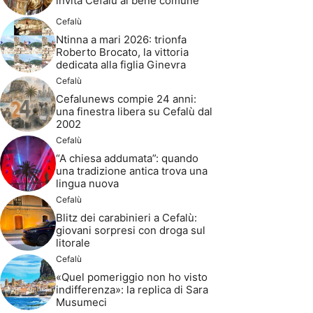
invita Cefalù al bene comune
Cefalù
Ntinna a mari 2026: trionfa
Roberto Brocato, la vittoria
dedicata alla figlia Ginevra
Cefalù
Cefalunews compie 24 anni:
una finestra libera su Cefalù dal
2002
Cefalù
“A chiesa addumata”: quando
una tradizione antica trova una
lingua nuova
Cefalù
Blitz dei carabinieri a Cefalù:
giovani sorpresi con droga sul
litorale
Cefalù
«Quel pomeriggio non ho visto
indifferenza»: la replica di Sara
Musumeci