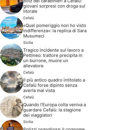
Blitz dei carabinieri a Cefalù:
giovani sorpresi con droga sul
litorale
Cefalù
«Quel pomeriggio non ho visto
indifferenza»: la replica di Sara
Musumeci
Sicilia
Tragico incidente sul lavoro a
Pettineo: trattore precipita in
un burrone, muore un
allevatore
Cefalù
Il più antico quadro intitolato a
Cefalù forse dipinto senza
averla mai vista
Cefalù
Quando l’Europa colta veniva a
guardare Cefalù: la stagione
dei viaggiatori
Sicilia
Polizzi orgogliosa: il cognome