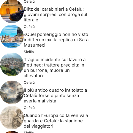
Cefalù
Blitz dei carabinieri a Cefalù:
giovani sorpresi con droga sul
litorale
Cefalù
«Quel pomeriggio non ho visto
indifferenza»: la replica di Sara
Musumeci
Sicilia
Tragico incidente sul lavoro a
Pettineo: trattore precipita in
un burrone, muore un
allevatore
Cefalù
Il più antico quadro intitolato a
Cefalù forse dipinto senza
averla mai vista
Cefalù
Quando l’Europa colta veniva a
guardare Cefalù: la stagione
dei viaggiatori
Sicilia