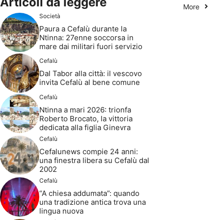
Articoli da leggere
More
Società
Paura a Cefalù durante la
Ntinna: 27enne soccorsa in
mare dai militari fuori servizio
Cefalù
Dal Tabor alla città: il vescovo
invita Cefalù al bene comune
Cefalù
Ntinna a mari 2026: trionfa
Roberto Brocato, la vittoria
dedicata alla figlia Ginevra
Cefalù
Cefalunews compie 24 anni:
una finestra libera su Cefalù dal
2002
Cefalù
“A chiesa addumata”: quando
una tradizione antica trova una
lingua nuova