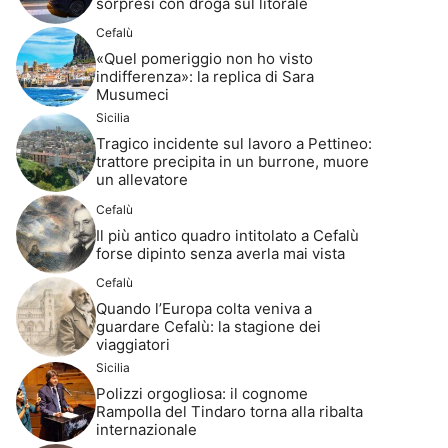
sorpresi con droga sul litorale
Cefalù
«Quel pomeriggio non ho visto
indifferenza»: la replica di Sara
Musumeci
Sicilia
Tragico incidente sul lavoro a Pettineo:
trattore precipita in un burrone, muore
un allevatore
Cefalù
Il più antico quadro intitolato a Cefalù
forse dipinto senza averla mai vista
Cefalù
Quando l’Europa colta veniva a
guardare Cefalù: la stagione dei
viaggiatori
Sicilia
Polizzi orgogliosa: il cognome
Rampolla del Tindaro torna alla ribalta
internazionale