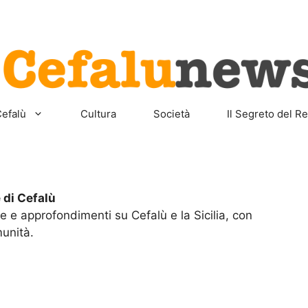
Home
Sicilia
Cefalù
Cult
efalù
Cultura
Società
Il Segreto del Re
 di Cefalù
ie e approfondimenti su Cefalù e la Sicilia, con
munità.