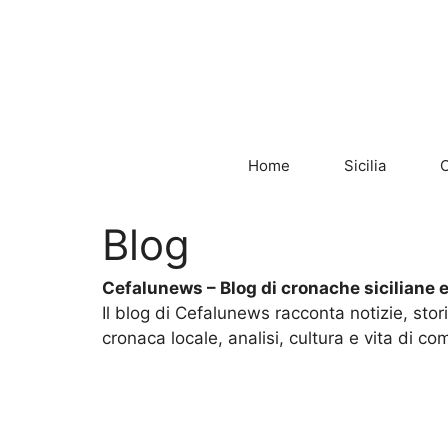
Vai
al
contenuto
Home
Sicilia
C
Blog
Cefalunews – Blog di cronache siciliane e
Il blog di Cefalunews racconta notizie, stor
cronaca locale, analisi, cultura e vita di co