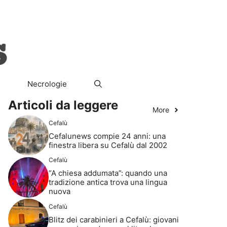
ura
Società
Il Segreto del Re
Necrologie
Necrologie
Articoli da leggere
More
Cefalù
Cefalunews compie 24 anni: una
finestra libera su Cefalù dal 2002
Cefalù
“A chiesa addumata”: quando una
tradizione antica trova una lingua
nuova
Cefalù
Blitz dei carabinieri a Cefalù: giovani