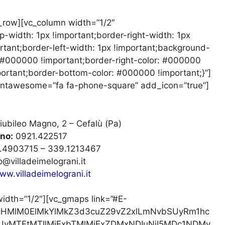
c_row][vc_column width=”1/2″
width: 1px !important;border-right-width: 1px
rtant;border-left-width: 1px !important;background-
r: #000000 !important;border-right-color: #000000
ortant;border-bottom-color: #000000 !important;}”]
n_fontawesome=”fa fa-phone-square” add_icon=”true”]
iubileo Magno, 2 – Cefalù (Pa)
no:
0921.422517
.4903715 – 339.1213467
o@villadeimelograni.it
ww.villadeimelograni.it
idth=”1/2″][vc_gmaps link=”#E-
cHMlM0ElMkYlMkZ3d3cuZ29vZ2xlLmNvbSUyRm1hc
UyMTFtMTIlMjExbTMlMjExZDMxNDIuNjI5MDc1NDMy