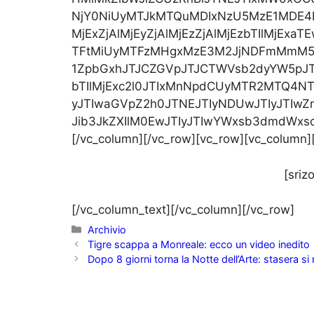
NjY0NiUyMTJkMTQuMDIxNzU5MzE1MDE4
MjExZjAlMjEyZjAlMjEzZjAlMjEzbTIlMj
TFtMiUyMTFzMHgxMzE3M2JjNDFmMmM5Y
1ZpbGxhJTJCZGVpJTJCTWVsb2dyYW5pJT
bTIlMjExc2l0JTIxMnNpdCUyMTR2MTQ4N
yJTIwaGVpZ2h0JTNEJTIyNDUwJTIyJTIwZn
Jib3JkZXIlM0EwJTIyJTIwYWxsb3dmdWx
[/vc_column][/vc_row][vc_row][vc_column]
[sriz
[/vc_column_text][/vc_column][/vc_row]
Categorie
Archivio
Tigre scappa a Monreale: ecco un video inedito
Dopo 8 giorni torna la Notte dell’Arte: stasera s