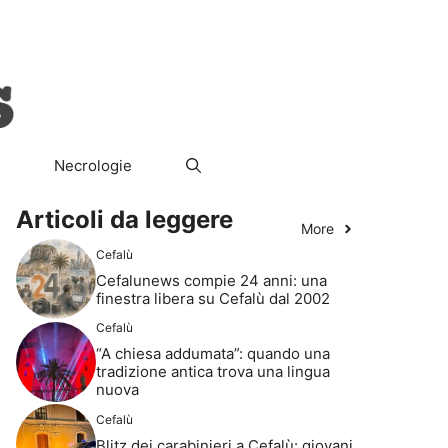
ura
Società
Il Segreto del Re
Necrologie
Necrologie
Articoli da leggere
More
Cefalù
Cefalunews compie 24 anni: una
finestra libera su Cefalù dal 2002
Cefalù
“A chiesa addumata”: quando una
tradizione antica trova una lingua
nuova
Cefalù
Blitz dei carabinieri a Cefalù: giovani