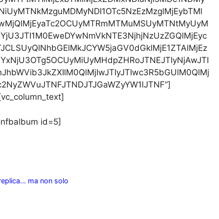
NiUyMTNkMzguMDMyNDI1OTc5NzEzMzglMjEybTMl
ExaTEwMjQlMjEyaTc2OCUyMTRmMTMuMSUyMTNtMyUyM
jU3JTI1M0EweDYwNmVkNTE3NjhjNzUzZGQlMjEyc
JCLSUyQlNhbGElMkJCYW5jaGV0dGklMjE1ZTAlMjEz
TYxNjU3OTg5OCUyMiUyMHdpZHRoJTNEJTIyNjAwJTI
JhbWVib3JkZXIlM0QlMjIwJTIyJTIwc3R5bGUlM0QlMj
sc2NyZWVuJTNFJTNDJTJGaWZyYW1lJTNF”]
[vc_column_text]
onfbalbum id=5]
i replica… ma non solo