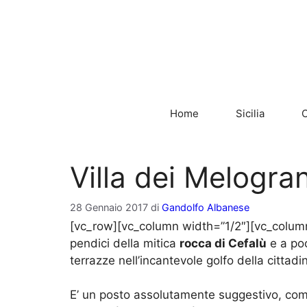
Vai
al
contenuto
Home
Sicilia
C
Villa dei Melogran
28 Gennaio 2017
di
Gandolfo Albanese
[vc_row][vc_column width=”1/2″][vc_colum
pendici della mitica
rocca di Cefalù
e a poc
terrazze nell’incantevole golfo della citta
E’ un posto assolutamente suggestivo, come 