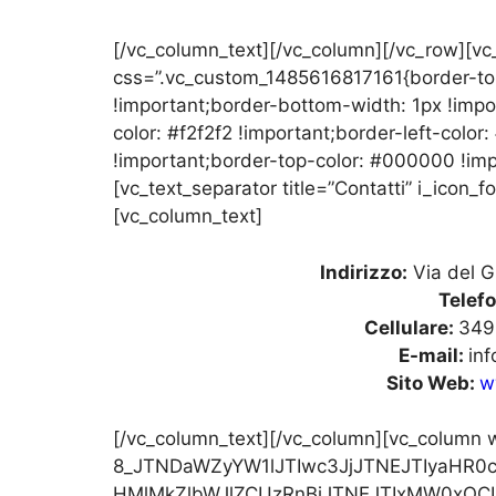
[/vc_column_text][/vc_column][/vc_row][v
css=”.vc_custom_1485616817161{border-top-
!important;border-bottom-width: 1px !impo
color: #f2f2f2 !important;border-left-colo
!important;border-top-color: #000000 !imp
[vc_text_separator title=”Contatti” i_ico
[vc_column_text]
Indirizzo:
Via del G
Telefo
Cellulare:
349
E-mail:
inf
Sito Web:
w
[/vc_column_text][/vc_column][vc_column w
8_JTNDaWZyYW1lJTIwc3JjJTNEJTIyaHR0
HMlMkZlbWJlZCUzRnBiJTNEJTIxMW0xOC