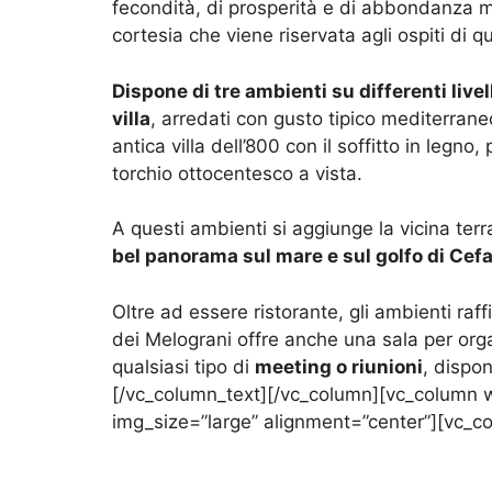
fecondità, di prosperità e di abbondanza ma
cortesia che viene riservata agli ospiti di 
Dispone di tre ambienti su differenti livell
villa
, arredati con gusto tipico mediterraneo
antica villa dell’800 con il soffitto in legno
torchio ottocentesco a vista.
A questi ambienti si aggiunge la vicina ter
bel panorama sul mare e sul golfo di Cef
Oltre ad essere ristorante, gli ambienti raff
dei Melograni offre anche una sala per org
qualsiasi tipo di
meeting o riunioni
, dispon
[/vc_column_text][/vc_column][vc_column 
img_size=”large” alignment=”center”][vc_c