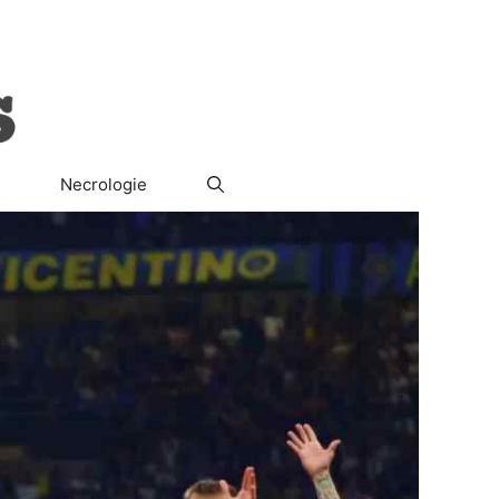
ura
Società
Il Segreto del Re
Necrologie
Necrologie