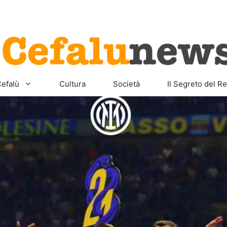
Home
Sicilia
Cefalù
Cult
efalù
Cultura
Società
Il Segreto del Re