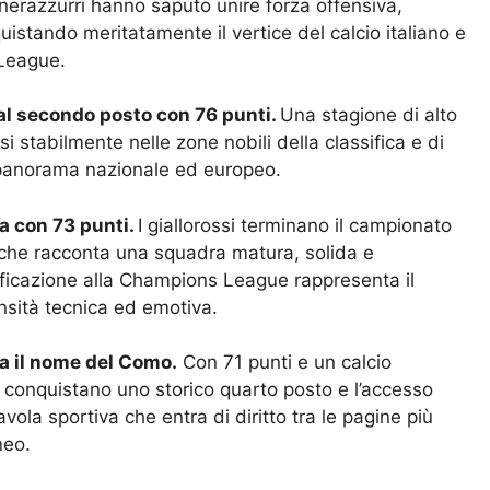
 nerazzurri hanno saputo unire forza offensiva,
quistando meritatamente il vertice del calcio italiano e
 League.
e al secondo posto con 76 punti.
Una stagione di alto
i stabilmente nelle zone nobili della classifica e di
l panorama nazionale ed europeo.
a con 73 punti.
I giallorossi terminano il campionato
e che racconta una squadra matura, solida e
lificazione alla Champions League rappresenta il
nsità tecnica ed emotiva.
ta il nome del Como.
Con 71 punti e un calcio
i conquistano uno storico quarto posto e l’accesso
la sportiva che entra di diritto tra le pagine più
neo.