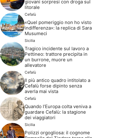
giovani sorpresi con droga sul
litorale
Cefalù
«Quel pomeriggio non ho visto
indifferenza»: la replica di Sara
Musumeci
Sicilia
Tragico incidente sul lavoro a
Pettineo: trattore precipita in
un burrone, muore un
allevatore
Cefalù
Il più antico quadro intitolato a
Cefalù forse dipinto senza
averla mai vista
Cefalù
Quando l’Europa colta veniva a
guardare Cefalù: la stagione
dei viaggiatori
Sicilia
Polizzi orgogliosa: il cognome