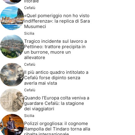
litorale
Cefalù
«Quel pomeriggio non ho visto
indifferenza»: la replica di Sara
Musumeci
Sicilia
Tragico incidente sul lavoro a
Pettineo: trattore precipita in
un burrone, muore un
allevatore
Cefalù
Il più antico quadro intitolato a
Cefalù forse dipinto senza
averla mai vista
Cefalù
Quando l’Europa colta veniva a
guardare Cefalù: la stagione
dei viaggiatori
Sicilia
Polizzi orgogliosa: il cognome
Rampolla del Tindaro torna alla
ribalta internazionale