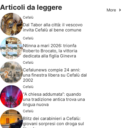
Articoli da leggere
More
Cefalù
Dal Tabor alla città: il vescovo
invita Cefalù al bene comune
Cefalù
Ntinna a mari 2026: trionfa
Roberto Brocato, la vittoria
dedicata alla figlia Ginevra
Cefalù
Cefalunews compie 24 anni:
una finestra libera su Cefalù dal
2002
Cefalù
“A chiesa addumata”: quando
una tradizione antica trova una
lingua nuova
Cefalù
Blitz dei carabinieri a Cefalù:
giovani sorpresi con droga sul