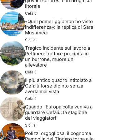
giovani sorpresi con droga sul
litorale
Cefalù
«Quel pomeriggio non ho visto
indifferenza»: la replica di Sara
Musumeci
Sicilia
Tragico incidente sul lavoro a
Pettineo: trattore precipita in
un burrone, muore un
allevatore
Cefalù
Il più antico quadro intitolato a
Cefalù forse dipinto senza
averla mai vista
Cefalù
Quando l’Europa colta veniva a
guardare Cefalù: la stagione
dei viaggiatori
Sicilia
Polizzi orgogliosa: il cognome
Rampolla del Tindaro torna alla