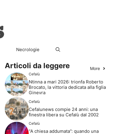
ura
Società
Il Segreto del Re
Necrologie
Necrologie
Articoli da leggere
More
Cefalù
Ntinna a mari 2026: trionfa Roberto
Brocato, la vittoria dedicata alla figlia
Ginevra
Cefalù
Cefalunews compie 24 anni: una
finestra libera su Cefalù dal 2002
Cefalù
“A chiesa addumata”: quando una