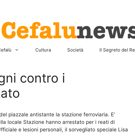
Home
Sicilia
Cefalù
Cult
efalù
Cultura
Società
Il Segreto del Re
gni contro i
tato
del piazzale antistante la stazione ferroviaria. E’
la locale Stazione hanno arrestato per i reati di
iciale e lesioni personali, il sorvegliato speciale Lisa