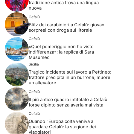
tradizione antica trova una lingua
nuova
Cefalù
Blitz dei carabinieri a Cefalù: giovani
sorpresi con droga sul litorale
Cefalù
«Quel pomeriggio non ho visto
indifferenza»: la replica di Sara
Musumeci
Sicilia
Tragico incidente sul lavoro a Pettineo:
trattore precipita in un burrone, muore
un allevatore
Cefalù
Il più antico quadro intitolato a Cefalù
forse dipinto senza averla mai vista
Cefalù
Quando l’Europa colta veniva a
guardare Cefalù: la stagione dei
viaggiatori