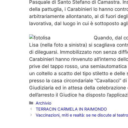
Pasquale di Santo Stefano di Camastra. Inso
della pattuglia, i Carabinieri lo hanno contr
arbitrariamente allontanato, al di fuori degli
lavorativa, dal luogo in cui è sottoposto agli
Quando, dal con
Lisa (nella foto a sinistra) si scagliava cont
di dileguarsi. Immobilizzato non senza diffi
Carabinieri hanno rinvenuto all’interno del
prive del tappo rosso, una semiautomatica
un coltello a scatto del tipo stiletto e delle
presso la casa circondariale “Cavallacci” di
Giudiziaria ed in attesa della celebrazione 
dell’arresto il Giudice ha disposto l’applica
Categorie
Archivio
TERRACIN CARMELA IN RAIMONDO
Vaccinazioni, miti e realtà: se ne discute al teatr