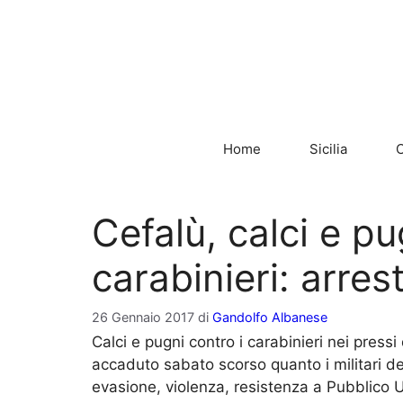
Vai
al
contenuto
Home
Sicilia
C
Cefalù, calci e pu
carabinieri: arres
26 Gennaio 2017
di
Gandolfo Albanese
Calci e pugni contro i carabinieri nei pressi 
accaduto sabato scorso quanto i militari del
evasione, violenza, resistenza a Pubblico Uff