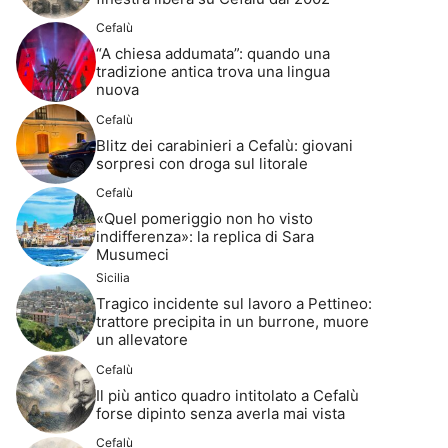
Cefalù
“A chiesa addumata”: quando una
tradizione antica trova una lingua
nuova
Cefalù
Blitz dei carabinieri a Cefalù: giovani
sorpresi con droga sul litorale
Cefalù
«Quel pomeriggio non ho visto
indifferenza»: la replica di Sara
Musumeci
Sicilia
Tragico incidente sul lavoro a Pettineo:
trattore precipita in un burrone, muore
un allevatore
Cefalù
Il più antico quadro intitolato a Cefalù
forse dipinto senza averla mai vista
Cefalù