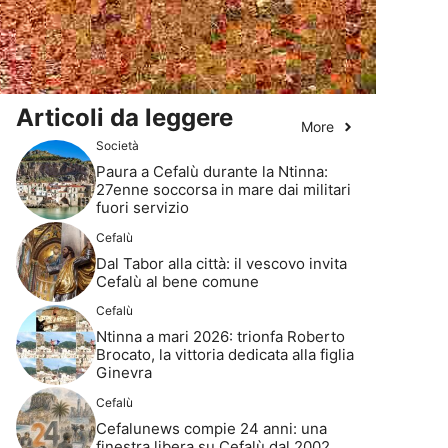
Articoli da leggere
More
Società
Paura a Cefalù durante la Ntinna:
27enne soccorsa in mare dai militari
fuori servizio
Cefalù
Dal Tabor alla città: il vescovo invita
Cefalù al bene comune
Cefalù
Ntinna a mari 2026: trionfa Roberto
Brocato, la vittoria dedicata alla figlia
Ginevra
Cefalù
Cefalunews compie 24 anni: una
finestra libera su Cefalù dal 2002