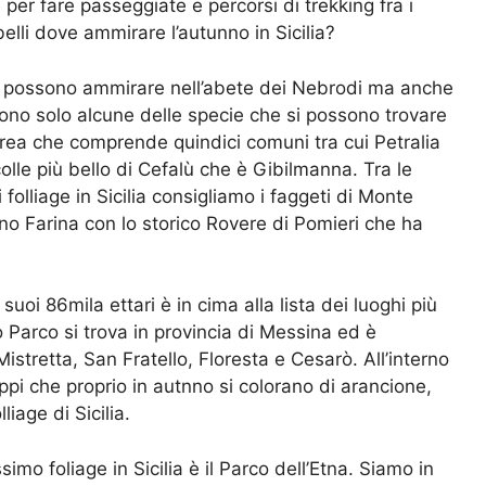
 per fare passeggiate e percorsi di trekking fra i
belli dove ammirare l’autunno in Sicilia?
 si possono ammirare nell’abete dei Nebrodi ma anche
 sono solo alcune delle specie che si possono trovare
rea che comprende quindici comuni tra cui Petralia
olle più bello di Cefalù che è Gibilmanna. Tra le
i folliage in Sicilia consigliamo i faggeti di Monte
ano Farina con lo storico Rovere di Pomieri che ha
uoi 86mila ettari è in cima alla lista dei luoghi più
to Parco si trova in provincia di Messina ed è
stretta, San Fratello, Floresta e Cesarò. All’interno
oppi che proprio in autnno si colorano di arancione,
liage di Sicilia.
imo foliage in Sicilia è il Parco dell’Etna. Siamo in