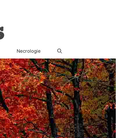
ura
Società
Il Segreto del Re
Necrologie
Necrologie