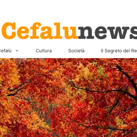
Home
Sicilia
Cefalù
Cult
efalù
Cultura
Società
Il Segreto del Re