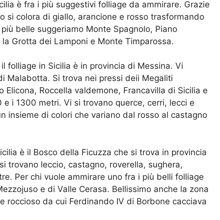
cilia è fra i più suggestivi folliage da ammirare. Grazie
no si colora di giallo, arancione e rosso trasformando
e più belle suggeriamo Monte Spagnolo, Piano
s, la Grotta dei Lamponi e Monte Timparossa.
l folliage in Sicilia è in provincia di Messina. Vi
 Malabotta. Si trova nei pressi deii Megaliti
 Elicona, Roccella valdemone, Francavilla di Sicilia e
0 e i 1300 metri. Vi si trovano querce, cerri, lecci e
n insieme di colori che variano dal rosso al castagno
cilia è il Bosco della Ficuzza che si trova in provincia
si trovano leccio, castagno, roverella, sughera,
. Per chi vuole ammirare uno fra i più belli folliage
Mezzojuso e di Valle Cerasa. Bellissimo anche la zona
dile roccioso da cui Ferdinando IV di Borbone cacciava