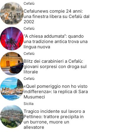
Cefalù
Cefalunews compie 24 anni:
una finestra libera su Cefalù dal
2002
Cefalù
“A chiesa addumata”: quando
una tradizione antica trova una
lingua nuova
Cefalù
Blitz dei carabinieri a Cefalù:
giovani sorpresi con droga sul
litorale
Cefalù
«Quel pomeriggio non ho visto
indifferenza»: la replica di Sara
Musumeci
Sicilia
Tragico incidente sul lavoro a
Pettineo: trattore precipita in
un burrone, muore un
allevatore