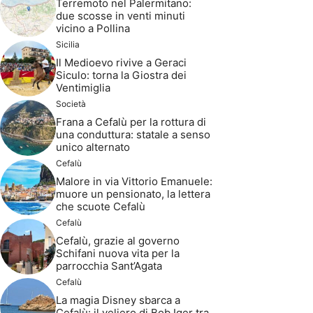
Terremoto nel Palermitano:
due scosse in venti minuti
vicino a Pollina
Sicilia
Il Medioevo rivive a Geraci
Siculo: torna la Giostra dei
Ventimiglia
Società
Frana a Cefalù per la rottura di
una conduttura: statale a senso
unico alternato
Cefalù
Malore in via Vittorio Emanuele:
muore un pensionato, la lettera
che scuote Cefalù
Cefalù
Cefalù, grazie al governo
Schifani nuova vita per la
parrocchia Sant’Agata
Cefalù
La magia Disney sbarca a
Cefalù: il veliero di Bob Iger tra