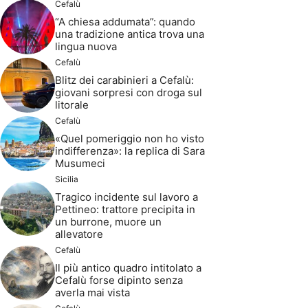
Cefalù
“A chiesa addumata”: quando
una tradizione antica trova una
lingua nuova
Cefalù
Blitz dei carabinieri a Cefalù:
giovani sorpresi con droga sul
litorale
Cefalù
«Quel pomeriggio non ho visto
indifferenza»: la replica di Sara
Musumeci
Sicilia
Tragico incidente sul lavoro a
Pettineo: trattore precipita in
un burrone, muore un
allevatore
Cefalù
Il più antico quadro intitolato a
Cefalù forse dipinto senza
averla mai vista