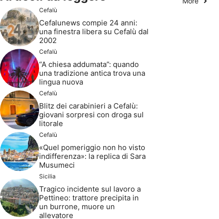
More
Cefalù
Cefalunews compie 24 anni:
una finestra libera su Cefalù dal
2002
Cefalù
“A chiesa addumata”: quando
una tradizione antica trova una
lingua nuova
Cefalù
Blitz dei carabinieri a Cefalù:
giovani sorpresi con droga sul
litorale
Cefalù
«Quel pomeriggio non ho visto
indifferenza»: la replica di Sara
Musumeci
Sicilia
Tragico incidente sul lavoro a
Pettineo: trattore precipita in
un burrone, muore un
allevatore