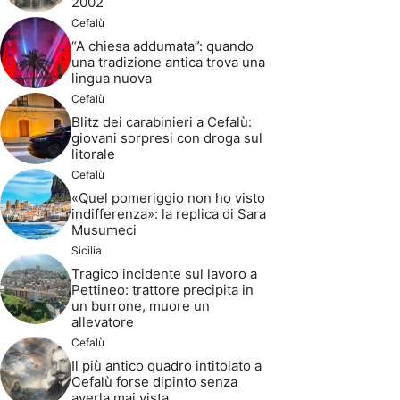
2002
Cefalù
“A chiesa addumata”: quando
una tradizione antica trova una
lingua nuova
Cefalù
Blitz dei carabinieri a Cefalù:
giovani sorpresi con droga sul
litorale
Cefalù
«Quel pomeriggio non ho visto
indifferenza»: la replica di Sara
Musumeci
Sicilia
Tragico incidente sul lavoro a
Pettineo: trattore precipita in
un burrone, muore un
allevatore
Cefalù
Il più antico quadro intitolato a
Cefalù forse dipinto senza
averla mai vista