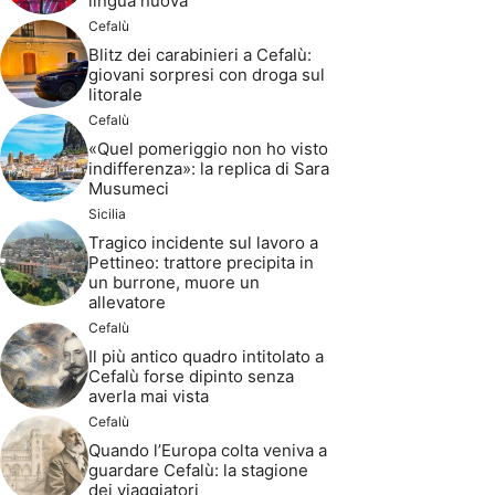
lingua nuova
Cefalù
Blitz dei carabinieri a Cefalù:
giovani sorpresi con droga sul
litorale
Cefalù
«Quel pomeriggio non ho visto
indifferenza»: la replica di Sara
Musumeci
Sicilia
Tragico incidente sul lavoro a
Pettineo: trattore precipita in
un burrone, muore un
allevatore
Cefalù
Il più antico quadro intitolato a
Cefalù forse dipinto senza
averla mai vista
Cefalù
Quando l’Europa colta veniva a
guardare Cefalù: la stagione
dei viaggiatori