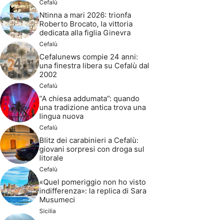
Cefalù
Ntinna a mari 2026: trionfa
Roberto Brocato, la vittoria
dedicata alla figlia Ginevra
Cefalù
Cefalunews compie 24 anni:
una finestra libera su Cefalù dal
2002
Cefalù
“A chiesa addumata”: quando
una tradizione antica trova una
lingua nuova
Cefalù
Blitz dei carabinieri a Cefalù:
giovani sorpresi con droga sul
litorale
Cefalù
«Quel pomeriggio non ho visto
indifferenza»: la replica di Sara
Musumeci
Sicilia