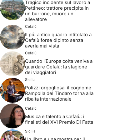
Tragico incidente sul lavoro a
Pettineo: trattore precipita in
un burrone, muore un
allevatore
Cefalù
Il più antico quadro intitolato a
Cefalù forse dipinto senza
averla mai vista
Cefalù
Quando l’Europa colta veniva a
guardare Cefalù: la stagione
dei viaggiatori
Sicilia
Polizzi orgogliosa: il cognome
Rampolla del Tindaro torna alla
ribalta internazionale
Cefalù
Musica e talento a Cefalù: i
finalisti del XVI Premio Di Fatta
Sicilia
Un libro e una mostra per il