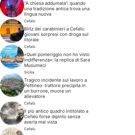
“A chiesa addumata”: quando
una tradizione antica trova una
lingua nuova
Cefalù
Blitz dei carabinieri a Cefalù:
giovani sorpresi con droga sul
litorale
Cefalù
«Quel pomeriggio non ho visto
indifferenza»: la replica di Sara
Musumeci
Sicilia
Tragico incidente sul lavoro a
Pettineo: trattore precipita in
un burrone, muore un
allevatore
Cefalù
Il più antico quadro intitolato a
Cefalù forse dipinto senza
averla mai vista
Cefalù