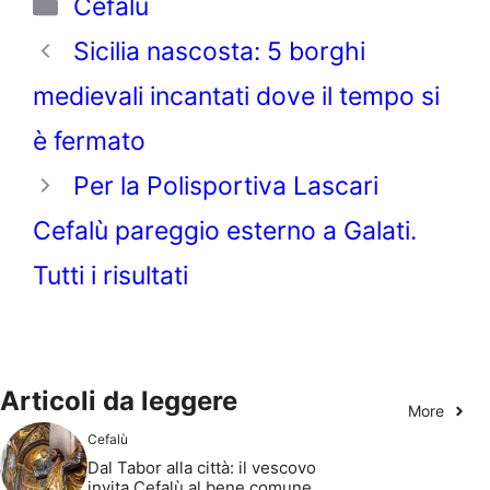
Categorie
Cefalù
Sicilia nascosta: 5 borghi
medievali incantati dove il tempo si
è fermato
Per la Polisportiva Lascari
Cefalù pareggio esterno a Galati.
Tutti i risultati
Articoli da leggere
More
Cefalù
Dal Tabor alla città: il vescovo
invita Cefalù al bene comune