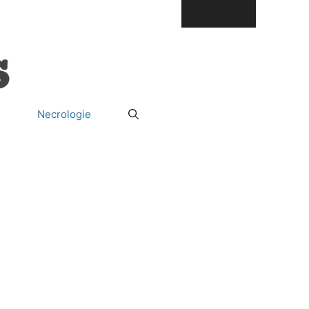
ura
Società
Il Segreto del Re
Necrologie
Necrologie