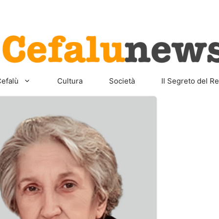
Home
Sicilia
Cefalù
Cult
efalù
Cultura
Società
Il Segreto del Re