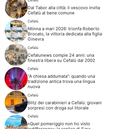
Cefalù
Dal Tabor alla città: il vescovo invita
Cefalù al bene comune
Cefalù
Ntinna a mari 2026: trionfa Roberto
Brocato, la vittoria dedicata alla figlia
Ginevra
Cefalù
Cefalunews compie 24 anni: una
finestra libera su Cefalù dal 2002
Cefalù
“A chiesa addumata”: quando una
tradizione antica trova una lingua
nuova
Cefalù
Blitz dei carabinieri a Cefalù: giovani
sorpresi con droga sul litorale
Cefalù
«Quel pomeriggio non ho visto
indifferenza»: la replica di Sara