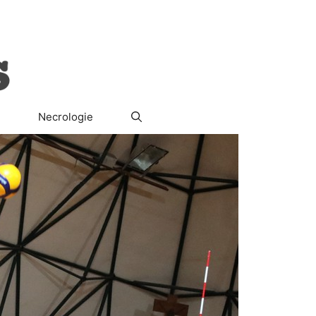
ura
Società
Il Segreto del Re
Necrologie
Necrologie