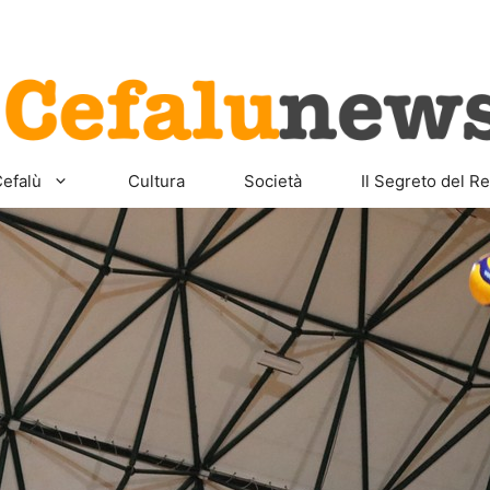
Home
Sicilia
Cefalù
Cult
efalù
Cultura
Società
Il Segreto del Re