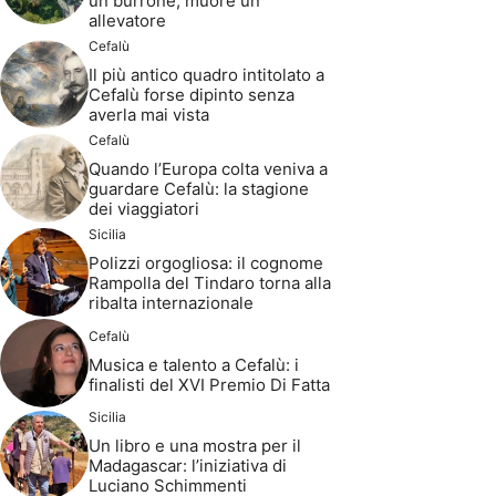
un burrone, muore un
allevatore
Cefalù
Il più antico quadro intitolato a
Cefalù forse dipinto senza
averla mai vista
Cefalù
Quando l’Europa colta veniva a
guardare Cefalù: la stagione
dei viaggiatori
Sicilia
Polizzi orgogliosa: il cognome
Rampolla del Tindaro torna alla
ribalta internazionale
Cefalù
Musica e talento a Cefalù: i
finalisti del XVI Premio Di Fatta
Sicilia
Un libro e una mostra per il
Madagascar: l’iniziativa di
Luciano Schimmenti