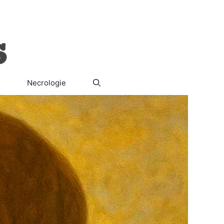
ura
Società
Il Segreto del Re
Necrologie
Necrologie