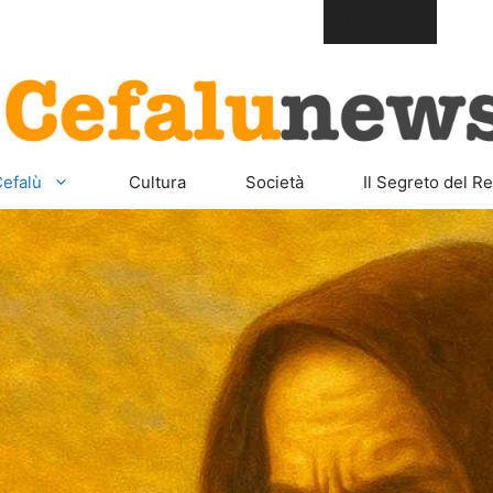
Home
Sicilia
Cefalù
Cult
efalù
Cultura
Società
Il Segreto del Re