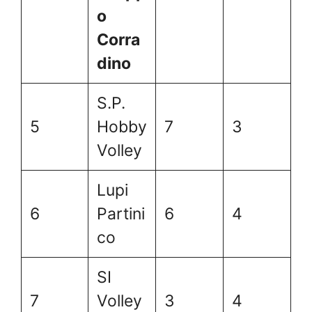
o
Corra
dino
S.P.
5
Hobby
7
3
Volley
Lupi
6
Partini
6
4
co
SI
7
Volley
3
4