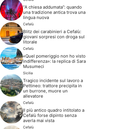
“A chiesa addumata”: quando
una tradizione antica trova una
lingua nuova
Cefalù
Blitz dei carabinieri a Cefalù:
giovani sorpresi con droga sul
litorale
Cefalù
«Quel pomeriggio non ho visto
indifferenza»: la replica di Sara
Musumeci
Sicilia
Tragico incidente sul lavoro a
Pettineo: trattore precipita in
un burrone, muore un
allevatore
Cefalù
Il più antico quadro intitolato a
Cefalù forse dipinto senza
averla mai vista
Cefalù