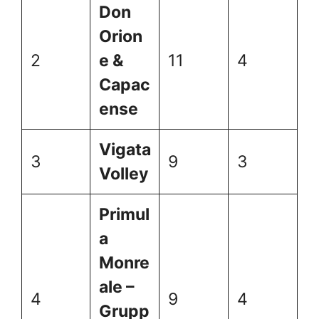
Don
Orion
2
e &
11
4
Capac
ense
Vigata
3
9
3
Volley
Primul
a
Monre
ale –
4
9
4
Grupp