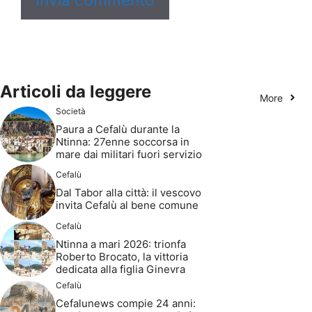
Articoli da leggere
More
Società
Paura a Cefalù durante la
Ntinna: 27enne soccorsa in
mare dai militari fuori servizio
Cefalù
Dal Tabor alla città: il vescovo
invita Cefalù al bene comune
Cefalù
Ntinna a mari 2026: trionfa
Roberto Brocato, la vittoria
dedicata alla figlia Ginevra
Cefalù
Cefalunews compie 24 anni: