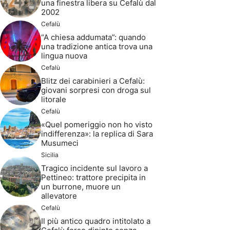
una finestra libera su Cefalù dal
2002
Cefalù
“A chiesa addumata”: quando
una tradizione antica trova una
lingua nuova
Cefalù
Blitz dei carabinieri a Cefalù:
giovani sorpresi con droga sul
litorale
Cefalù
«Quel pomeriggio non ho visto
indifferenza»: la replica di Sara
Musumeci
Sicilia
Tragico incidente sul lavoro a
Pettineo: trattore precipita in
un burrone, muore un
allevatore
Cefalù
Il più antico quadro intitolato a