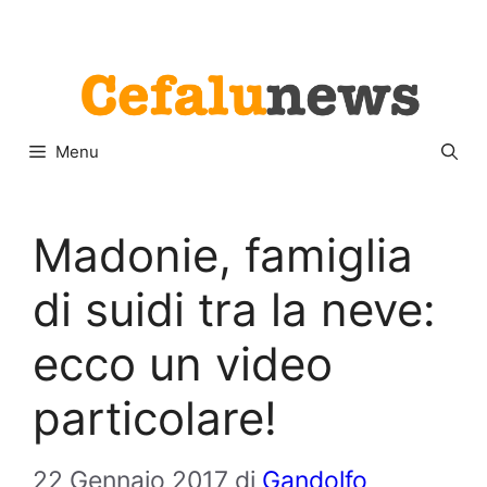
Vai
Menu
al
contenuto
Menu
Madonie, famiglia
di suidi tra la neve:
ecco un video
particolare!
22 Gennaio 2017
di
Gandolfo