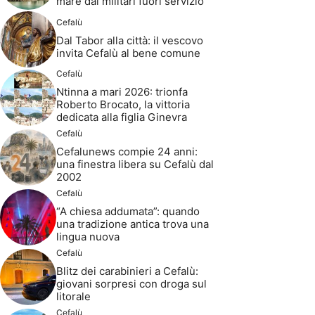
mare dai militari fuori servizio
Cefalù
Dal Tabor alla città: il vescovo
invita Cefalù al bene comune
Cefalù
Ntinna a mari 2026: trionfa
Roberto Brocato, la vittoria
dedicata alla figlia Ginevra
Cefalù
Cefalunews compie 24 anni:
una finestra libera su Cefalù dal
2002
Cefalù
“A chiesa addumata”: quando
una tradizione antica trova una
lingua nuova
Cefalù
Blitz dei carabinieri a Cefalù:
giovani sorpresi con droga sul
litorale
Cefalù