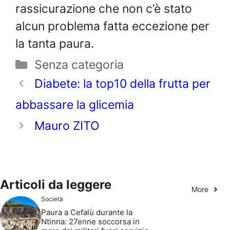
rassicurazione che non c’è stato
alcun problema fatta eccezione per
la tanta paura.
Categorie
Senza categoria
Diabete: la top10 della frutta per
abbassare la glicemia
Mauro ZITO
Articoli da leggere
More
Società
Paura a Cefalù durante la
Ntinna: 27enne soccorsa in